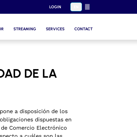
LOGIN
EN
ES
OR
STREAMING
SERVICES
CONTACT
DAD DE LA
one a disposición de los
obligaciones dispuestas en
y de Comercio Electrónico
especto a cuáles son las