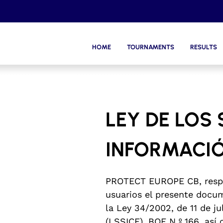
HOME
TOURNAMENTS
RESULTS
LEY DE LOS 
INFORMACIÓ
PROTECT EUROPE CB, respon
usuarios el presente docu
la Ley 34/2002, de 11 de j
(LSSICE), BOE N º 166, así